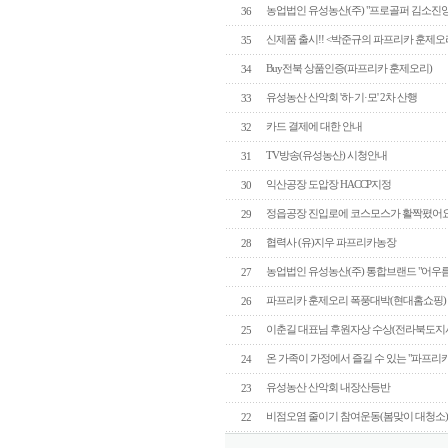
농업법인 유성농산(주) "프로골퍼 김소진
36
신제품 출시!! <박준규의 파프리카 훈제오
35
Buy전북 상품인증(파프리카 훈제오리)
34
유성농산 산악회 '하·기·모' 2차 산행
33
카드 결제에 대한 안내
32
TV방송(유성농산) 시청안내
31
익산공장 도압장 HACCP지정
30
정읍공장 진입로에 코스모스가 활짝폈어요
29
협력사 (유)지우 파프리카농장
28
농업법인 유성농산(주) 통합브랜드 "어우
27
파프리카 훈제오리 폭풍대박(현대홈쇼핑)
26
이춘길 대표님 후원자상 수상(전라북도지사
25
온 가족이 가정에서 즐길 수 있는 "파프리
24
유성농산 산악회 내장산등반
23
비점오염 줄이기 참여운동(봄맞이 대청소
22