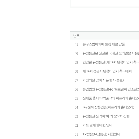
번호
봉구스밥버거에 토핑 재료 납품
41
유성농산은 신선한 국내산 오리만을 사용
40
건강한 유성농산 [제 14회 단풍미인기 축
39
제 14회 정읍시 단풍미인기 축구대회
38
가정의달 맞이 사은 행사(종료)
37
농업법인 유성농산(주) "프로골퍼 김소진
36
신제품 출시!! <박준규의 파프리카 훈제오
35
Buy전북 상품인증(파프리카 훈제오리)
34
유성농산 산악회 '하·기·모' 2차 산행
33
카드 결제에 대한 안내
32
TV방송(유성농산) 시청안내
31