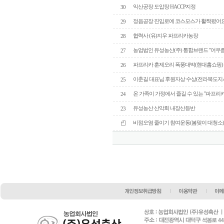
익산공장 도압장 HACCP지정
30
정읍공장 진입로에 코스모스가 활짝폈어요
29
협력사 (유)지우 파프리카농장
28
농업법인 유성농산(주) 통합브랜드 "어우
27
파프리카 훈제오리 폭풍대박(현대홈쇼핑)
26
이춘길 대표님 후원자상 수상(전라북도지사
25
온 가족이 가정에서 즐길 수 있는 "파프리
24
유성농산 산악회 내장산등반
23
비점오염 줄이기 참여운동(봄맞이 대청소