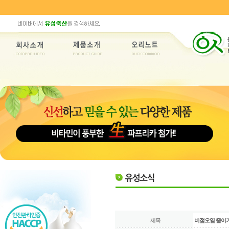
제목
비점오염 줄이기