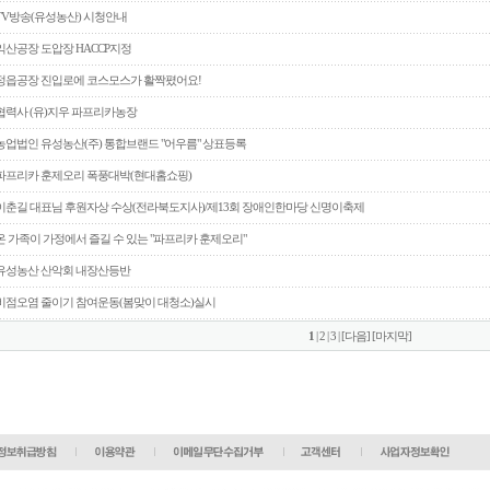
TV방송(유성농산) 시청안내
익산공장 도압장 HACCP지정
정읍공장 진입로에 코스모스가 활짝폈어요!
협력사 (유)지우 파프리카농장
농업법인 유성농산(주) 통합브랜드 "어우름" 상표등록
파프리카 훈제오리 폭풍대박(현대홈쇼핑)
이춘길 대표님 후원자상 수상(전라북도지사)/제13회 장애인한마당 신명이축제
온 가족이 가정에서 즐길 수 있는 "파프리카 훈제오리"
유성농산 산악회 내장산등반
비점오염 줄이기 참여운동(봄맞이 대청소)실시
1
|
2
|
3
|
[다음]
[마지막]