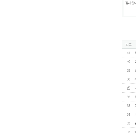
감사합니
번호
41
40
39
38
36
35
34
33
32