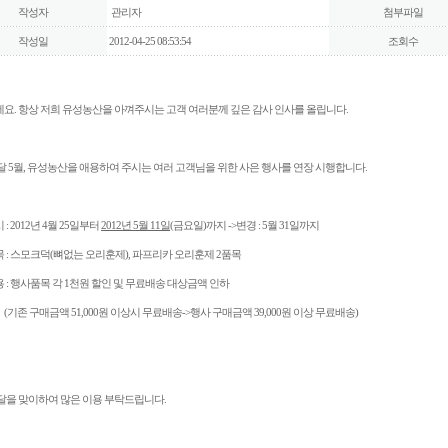
작성자
관리자
첨부파일
작성일
2012-04-25 08:53:54
조회수
요. 항상 저희 유성농산을 아껴주시는 고객 여러분께 깊은 감사 인사를 올립니다.
달 5월, 유성농산을 애용하여 주시는 여러 고객님을 위한 사은 행사를 연장 시행합니다.
: 2012년 4월 25일부터
2012년 5월 11일
(금요일)까지 ->변경 : 5월 31일까지
 : 스모크덕(뼈없는 오리훈제), 파프리카 오리훈제 2품목
 : 행사품목 각 1천원 할인 및 무료배송 대상금액 인하
구매금액 51,000원 이상시 무료배송->행사 구매금액 39,000원 이상 무료배송)
달을 맞이하여 많은 이용 부탁드립니다.