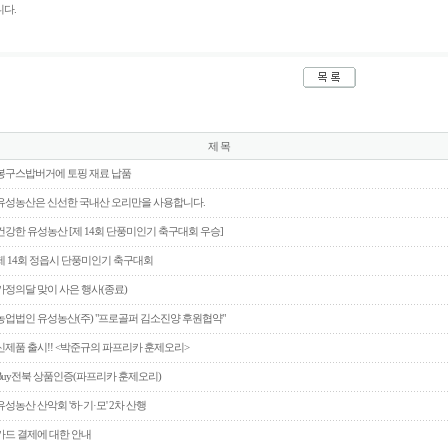
다.
제 목
봉구스밥버거에 토핑 재료 납품
유성농산은 신선한 국내산 오리만을 사용합니다.
건강한 유성농산 [제 14회 단풍미인기 축구대회 우승]
제 14회 정읍시 단풍미인기 축구대회
가정의달 맞이 사은 행사(종료)
농업법인 유성농산(주) "프로골퍼 김소진양 후원협약"
신제품 출시!! <박준규의 파프리카 훈제오리>
Buy전북 상품인증(파프리카 훈제오리)
유성농산 산악회 '하·기·모' 2차 산행
카드 결제에 대한 안내