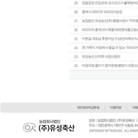
정읍공장 진입로에 코스모스가 활짝폈어요
29
협력사 (유)지우 파프리카농장
28
농업법인 유성농산(주) 통합브랜드 "어우
27
파프리카 훈제오리 폭풍대박(현대홈쇼핑)
26
이춘길 대표님 후원자상 수상(전라북도지사
25
온 가족이 가정에서 즐길 수 있는 "파프리
24
유성농산 산악회 내장산등반
23
비점오염 줄이기 참여운동(봄맞이 대청소
22