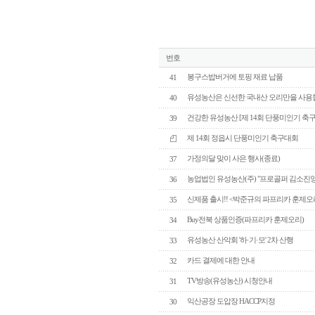
번호
봉구스밥버거에 토핑 재료 납품
41
유성농산은 신선한 국내산 오리만을 사용
40
건강한 유성농산 [제 14회 단풍미인기 축
39
제 14회 정읍시 단풍미인기 축구대회
가정의달 맞이 사은 행사(종료)
37
농업법인 유성농산(주) "프로골퍼 김소진
36
신제품 출시!! <박준규의 파프리카 훈제오
35
Buy전북 상품인증(파프리카 훈제오리)
34
유성농산 산악회 '하·기·모' 2차 산행
33
카드 결제에 대한 안내
32
TV방송(유성농산) 시청안내
31
익산공장 도압장 HACCP지정
30