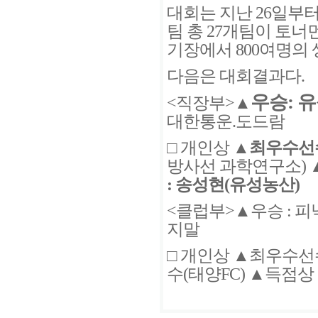
대회는 지난 26일부터 
팀 총 27개팀이 토
기장에서 800여명의
다음은 대회결과다.
우승: 
<직장부>▲
대한통운.도드람
□ 개인상 ▲
최우수선수
방사선 과학연구소) 
: 송성현(유성농산)
<클럽부>▲우승 : 피닉스
지말
□ 개인상 ▲최우수선수
수(태양FC) ▲득점상 