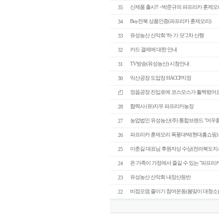
신제품 출시!! <박준규의 파프리카 훈제오
35
Buy전북 상품인증(파프리카 훈제오리)
34
유성농산 산악회 '하·기·모' 2차 산행
33
카드 결제에 대한 안내
32
TV방송(유성농산) 시청안내
31
익산공장 도압장 HACCP지정
30
정읍공장 진입로에 코스모스가 활짝폈어요
협력사 (유)지우 파프리카농장
28
농업법인 유성농산(주) 통합브랜드 "어우
27
파프리카 훈제오리 폭풍대박(현대홈쇼핑)
26
이춘길 대표님 후원자상 수상(전라북도지사
25
온 가족이 가정에서 즐길 수 있는 "파프리
24
유성농산 산악회 내장산등반
23
비점오염 줄이기 참여운동(봄맞이 대청소
22