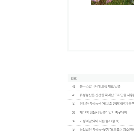
번호
봉구스밥버거에 토핑 재료 납품
41
유성농산은 신선한 국내산 오리만을 사용
40
건강한 유성농산 [제 14회 단풍미인기 축
39
제 14회 정읍시 단풍미인기 축구대회
38
가정의달 맞이 사은 행사(종료)
37
농업법인 유성농산(주) "프로골퍼 김소진
36