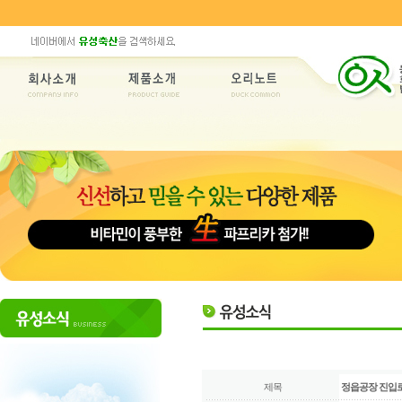
제목
정읍공장 진입