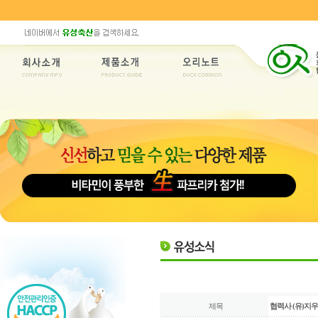
제목
협력사 (유)지