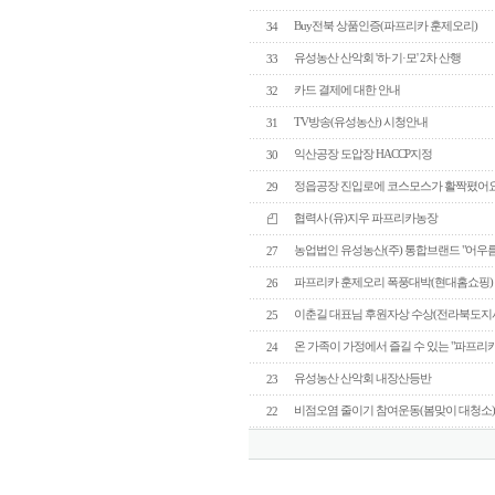
Buy전북 상품인증(파프리카 훈제오리)
34
유성농산 산악회 '하·기·모' 2차 산행
33
카드 결제에 대한 안내
32
TV방송(유성농산) 시청안내
31
익산공장 도압장 HACCP지정
30
정읍공장 진입로에 코스모스가 활짝폈어요
29
협력사 (유)지우 파프리카농장
농업법인 유성농산(주) 통합브랜드 "어우
27
파프리카 훈제오리 폭풍대박(현대홈쇼핑)
26
이춘길 대표님 후원자상 수상(전라북도지사
25
온 가족이 가정에서 즐길 수 있는 "파프리
24
유성농산 산악회 내장산등반
23
비점오염 줄이기 참여운동(봄맞이 대청소
22