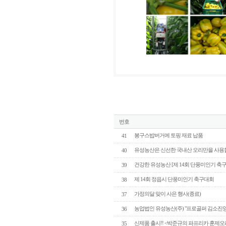
번호
봉구스밥버거에 토핑 재료 납품
41
유성농산은 신선한 국내산 오리만을 사용
40
건강한 유성농산 [제 14회 단풍미인기 축
39
제 14회 정읍시 단풍미인기 축구대회
38
가정의달 맞이 사은 행사(종료)
37
농업법인 유성농산(주) "프로골퍼 김소진
36
신제품 출시!! <박준규의 파프리카 훈제오
35