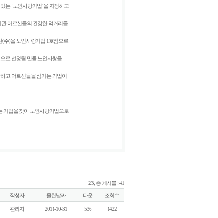
있는 ‘노인사랑기업’을 지정하고
지관 어르신들의 건강한 먹거리를
산(주)을 노인사랑기업 1호점으로
점으로 선정될 만큼 노인사랑을
각하고 어르신들을 섬기는 기업이
는 기업을 찾아 노인사랑기업으로
2/3, 총 게시물 : 41
작성자
올린날짜
다운
조회수
관리자
2011-10-31
536
1422