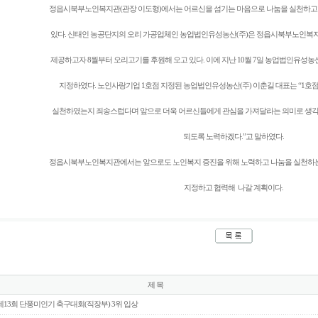
정읍시북부노인복지관(관장 이도형)에서는 어르신을 섬기는 마음으로 나눔을 실천하고 
있다. 신태인 농공단지의 오리 가공업체인 농업법인유성농산(주)은 정읍시북부노인복
제공하고자 8월부터 오리고기를 후원해 오고 있다. 이에 지난 10월 7일 농업법인유성농
지정하였다. 노인사랑기업 1호점 지정된 농업법인유성농산(주) 이춘길 대표는 “1호
실천하였는지 죄송스럽다며 앞으로 더욱 어르신들에게 관심을 가져달라는 의미로 생
되도록 노력하겠다.”고 말하였다.
정읍시북부노인복지관에서는 앞으로도 노인복지 증진을 위해 노력하고 나눔을 실천하
지정하고 협력해 나갈 계획이다.
제 목
제13회 단풍미인기 축구대회(직장부) 3위 입상