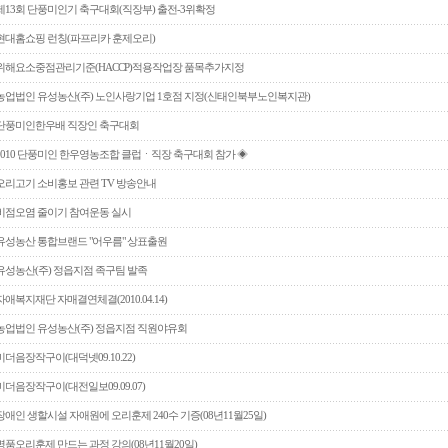
제13회 단풍미인기 축구대회(직장부) 출전-3위확정
현대홈쇼핑 런칭(파프리카 훈제오리)
위해요소중점관리기준(HACCP)적용작업장 품목추가지정
농업법인 유성농산(주) 노인사랑기업 1호점 지정(신태인북부노인복지관)
단풍미인한우배 직장인 축구대회
2010 단풍미인 한우영농조합 클럽ㆍ직장 축구대회 참가 ◈
오리고기 소비홍보 관련 TV 방송안내
비점오염 줄이기 참여운동 실시
유성농산 통합브랜드 "어우름" 상표출원
유성농산(주) 정읍지점 족구팀 발족
자애복지재단 자매결연체결(2010.04.14)
농업법인 유성농산(주) 정읍지점 직원야유회
미더음장작구이(대덕넷09.10.22)
미더음장작구이(대전일보09.09.07)
장애인 생할시설 자애원에 오리훈제 240수 기증(08년11월25일)
명품오리훈제 만드는 과정 강의(08년11월20일)