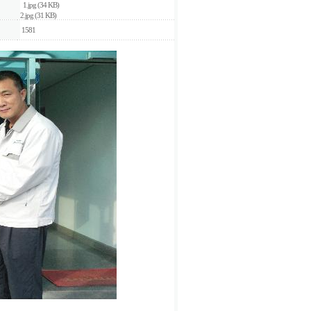
1.jpg (34 KB)
2.jpg (31 KB)
1581