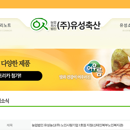
제목
농업법인 유성농산(주) 노인사랑기업 1호점 지정(신태인북부노인복지관)